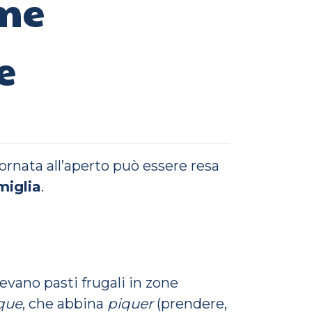
ome
e
giornata all’aperto può essere resa
miglia
.
evano pasti frugali in zone
que
, che abbina
piquer
(prendere,