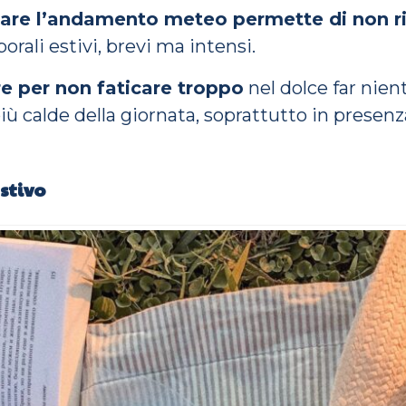
lare l’andamento meteo permette di non ri
porali estivi, brevi ma intensi.
ore per non faticare troppo
nel dolce far nien
più calde della giornata, soprattutto in presen
stivo