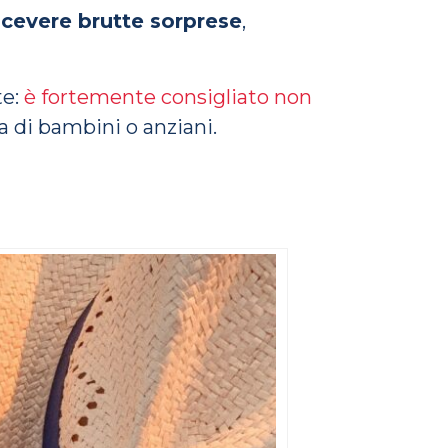
cevere brutte sorprese
,
te:
è fortemente consigliato non
za di bambini o anziani.