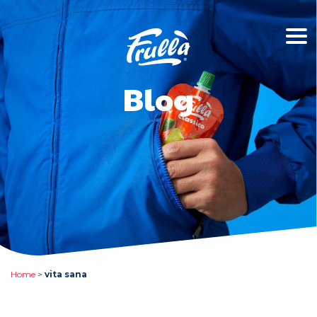
Blog
Home
>
vita sana