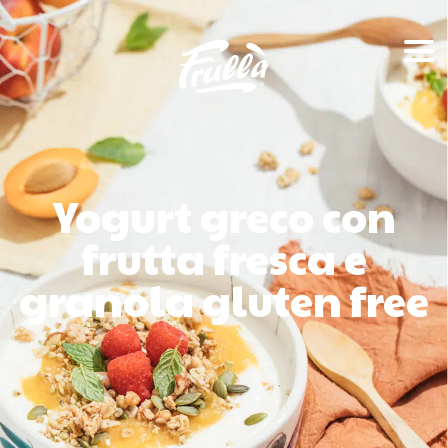
Yogurt greco con
frutta fresca e
granola gluten free