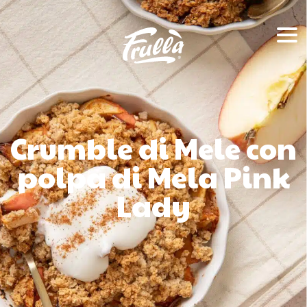
Crumble di Mele con
polpa di Mela Pink
Lady