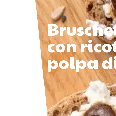
Bruschet
con rico
polpa d