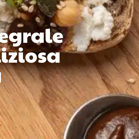
tegrale
liziosa
a