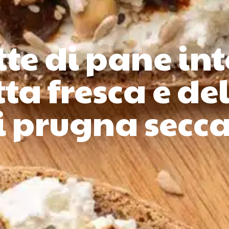
te di pane in
tta fresca e de
i prugna secc